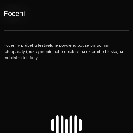
Novinky
Focení
Vstupenky
Lineup
Focení v průběhu festivalu je povoleno pouze příručními
fotoaparáty (bez vyměnitelného objektivu či externího blesku) či
mobilními telefony.
E-shop
Informace