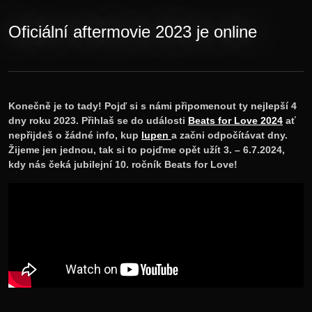
Novinky
Oficiální aftermovie 2023 je online
Vstupenky
Lineup
Konečně je to tady! Pojď si s námi připomenout ty nejlepší 4
dny roku 2023. Přihlaš se do události
Beats for Love 2024
ať
nepřijdeš o žádné info, kup
lupen
a začni odpočítávat dny.
E-shop
Žijeme jen jednou, tak si to pojďme opět užít 3. – 6.7.2024,
kdy nás čeká jubilejní 10. ročník Beats for Love!
Informace