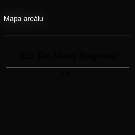
Novinky
Mapa areálu
Vstupenky
Lineup
E-shop
Informace