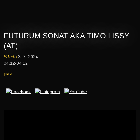
Novinky
Vstupenky
FUTURUM SONAT AKA TIMO LISSY
Lineup
(AT)
E-shop
Středa
3. 7. 2024
04:12-04:12
Informace
PSY